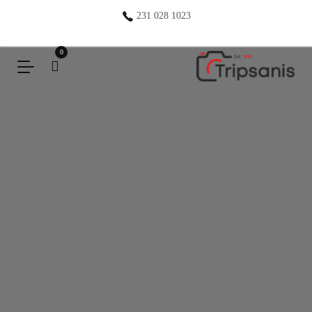
231 028 1023
0