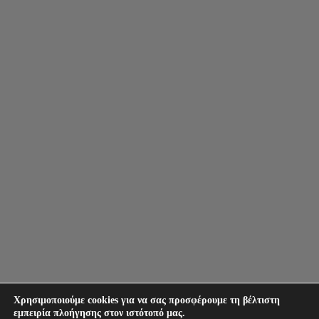
Χρησιμοποιούμε cookies για να σας προσφέρουμε τη βέλτιστη
εμπειρία πλοήγησης στον ιστότοπό μας.