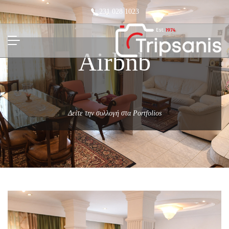
231 028 1023
Airbnb
Δείτε την συλλογή στα Portfolios