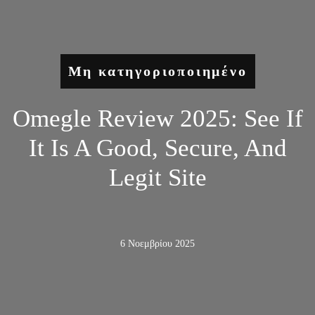
Μη κατηγοριοποιημένο
Omegle Review 2025: See If
It Is A Good, Secure, And
Legit Site
6 Νοεμβρίου 2025